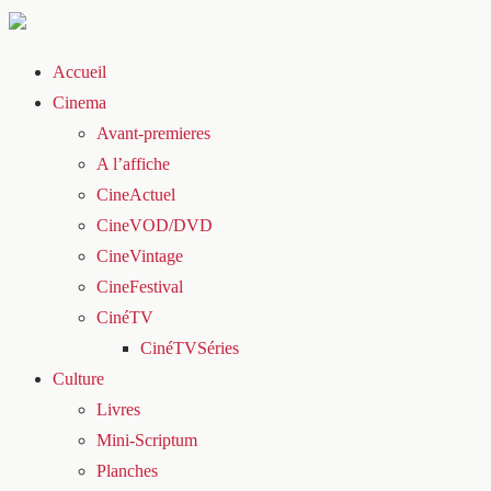
Accueil
Cinema
Avant-premieres
A l’affiche
CineActuel
CineVOD/DVD
CineVintage
CineFestival
CinéTV
CinéTVSéries
Culture
Livres
Mini-Scriptum
Planches