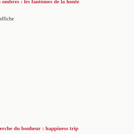
s ombres : les fantômes de la honte
affiche
herche du bonheur : happiness trip