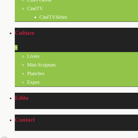
CinéTV
CinéTVSéries
Culture
+
Livres
Mini-Scriptum
Planches
Expos
Edito
Contact