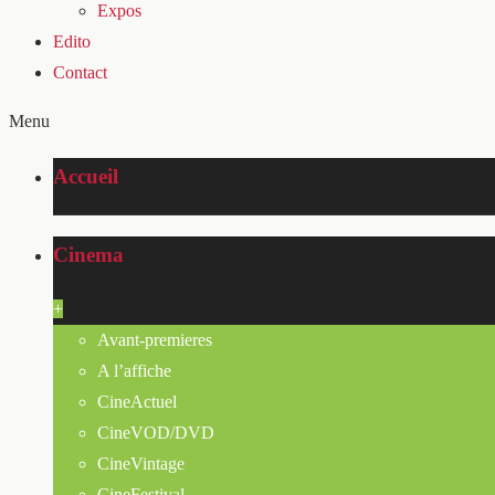
Expos
Edito
Contact
Menu
Accueil
Cinema
+
Avant-premieres
A l’affiche
CineActuel
CineVOD/DVD
CineVintage
CineFestival