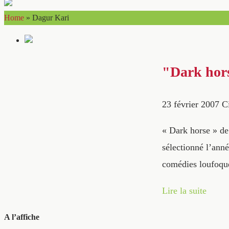
Home
»
Dagur Kari
"Dark hors
23 février 2007
C
« Dark horse » de
sélectionné l’anné
comédies loufoque
Lire la suite
A l’affiche