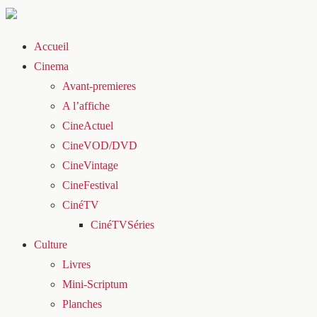
Accueil
Cinema
Avant-premieres
A l’affiche
CineActuel
CineVOD/DVD
CineVintage
CineFestival
CinéTV
CinéTVSéries
Culture
Livres
Mini-Scriptum
Planches