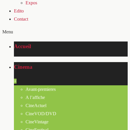
Expos
Edito
Contact
Menu
Accueil
Cinema
+
Avant-premieres
A l’affiche
CineActuel
CineVOD/DVD
CineVintage
CineFestival