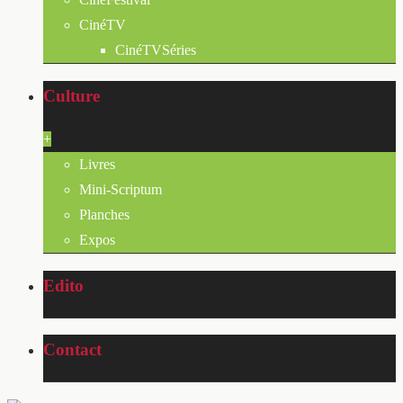
CinéTV
CinéTVSéries
Culture
+
Livres
Mini-Scriptum
Planches
Expos
Edito
Contact