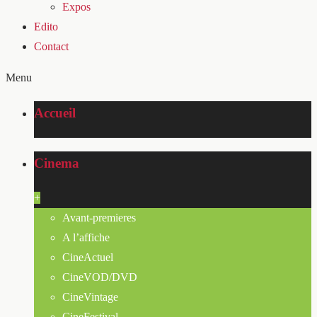
Expos
Edito
Contact
Menu
Accueil
Cinema
+
Avant-premieres
A l’affiche
CineActuel
CineVOD/DVD
CineVintage
CineFestival