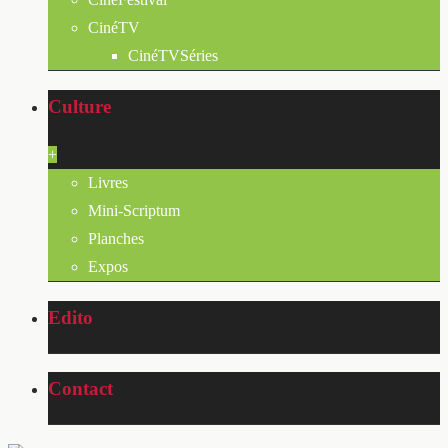
CinéTV
CinéTVSéries
Culture
+
Livres
Mini-Scriptum
Planches
Expos
Edito
Contact