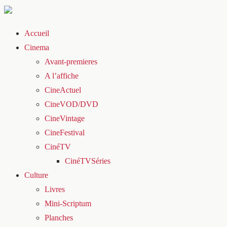
Accueil
Cinema
Avant-premieres
A l’affiche
CineActuel
CineVOD/DVD
CineVintage
CineFestival
CinéTV
CinéTVSéries
Culture
Livres
Mini-Scriptum
Planches