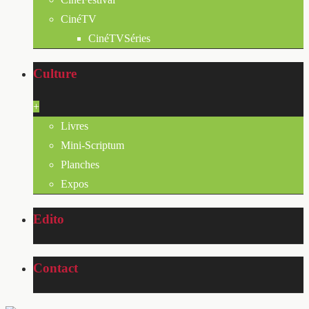
CinéTV
CinéTVSéries
Culture
+
Livres
Mini-Scriptum
Planches
Expos
Edito
Contact