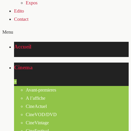
Expos
Edito
Contact
Menu
Accueil
Cinema
+
Avant-premieres
A l’affiche
CineActuel
CineVOD/DVD
CineVintage
CineFestival