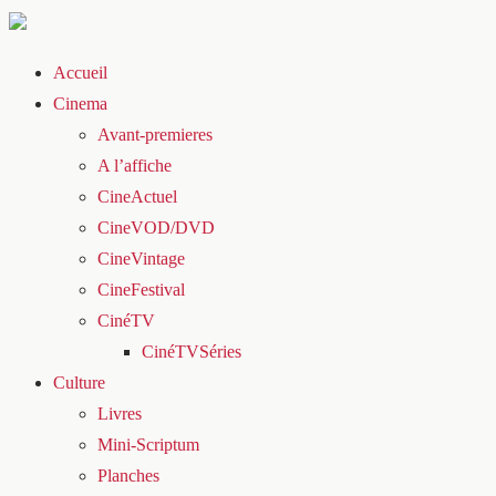
Accueil
Cinema
Avant-premieres
A l’affiche
CineActuel
CineVOD/DVD
CineVintage
CineFestival
CinéTV
CinéTVSéries
Culture
Livres
Mini-Scriptum
Planches