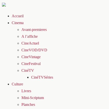
Accueil
Cinema
Avant-premieres
A l’affiche
CineActuel
CineVOD/DVD
CineVintage
CineFestival
CinéTV
CinéTVSéries
Culture
Livres
Mini-Scriptum
Planches