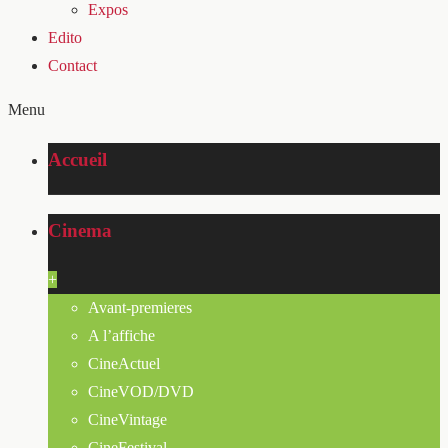
Expos
Edito
Contact
Menu
Accueil
Cinema
+
Avant-premieres
A l’affiche
CineActuel
CineVOD/DVD
CineVintage
CineFestival