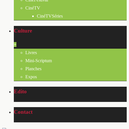
CinéTV
CinéTVSéries
Culture
+
Livres
Mini-Scriptum
Planches
Expos
Edito
Contact