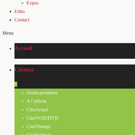
Expos
Edito
Contact
Menu
Accueil
Cinema
+
Avant-premieres
A l’affiche
CineActuel
CineVOD/DVD
CineVintage
CineFestival