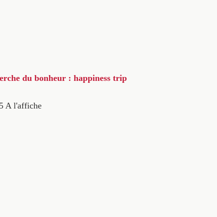
herche du bonheur : happiness trip
5
A l'affiche