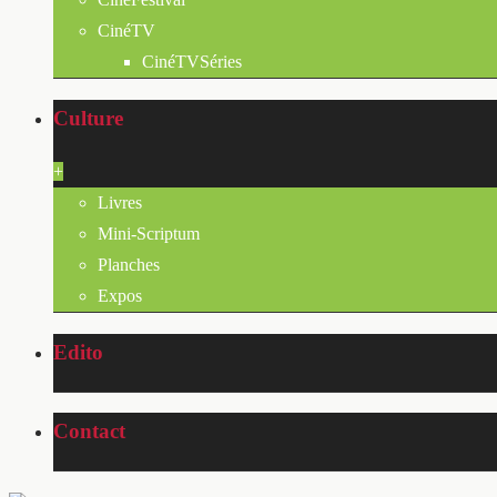
CinéTV
CinéTVSéries
Culture
+
Livres
Mini-Scriptum
Planches
Expos
Edito
Contact