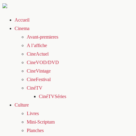
Accueil
Cinema
Avant-premieres
A l’affiche
CineActuel
CineVOD/DVD
CineVintage
CineFestival
CinéTV
CinéTVSéries
Culture
Livres
Mini-Scriptum
Planches