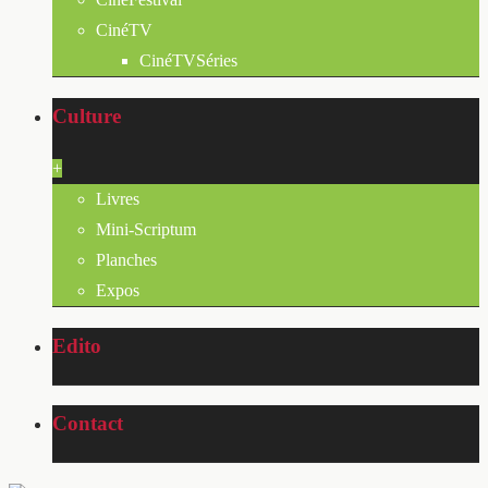
CinéTV
CinéTVSéries
Culture
+
Livres
Mini-Scriptum
Planches
Expos
Edito
Contact