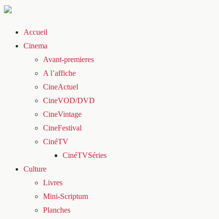
Accueil
Cinema
Avant-premieres
A l’affiche
CineActuel
CineVOD/DVD
CineVintage
CineFestival
CinéTV
CinéTVSéries
Culture
Livres
Mini-Scriptum
Planches