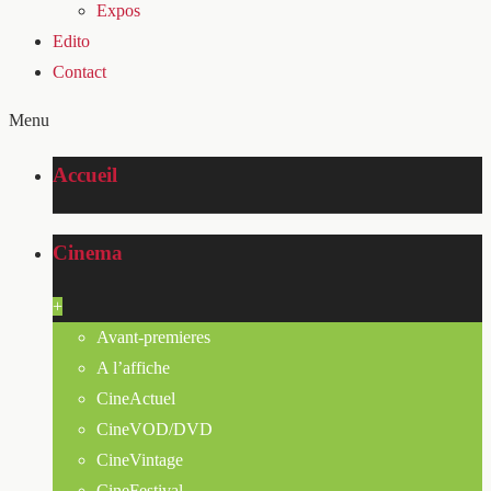
Expos
Edito
Contact
Menu
Accueil
Cinema
+
Avant-premieres
A l’affiche
CineActuel
CineVOD/DVD
CineVintage
CineFestival