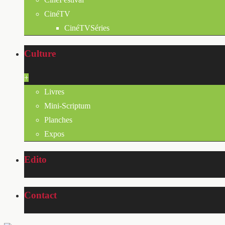
CinéTV
CinéTVSéries
Culture
+
Livres
Mini-Scriptum
Planches
Expos
Edito
Contact