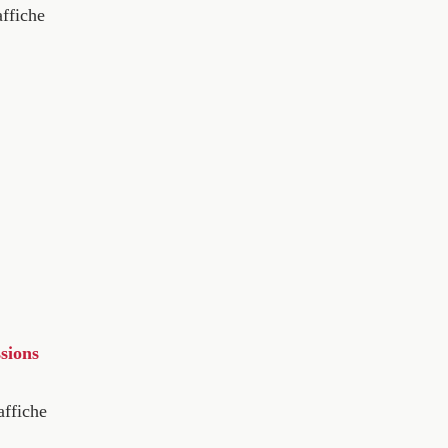
affiche
sions
affiche