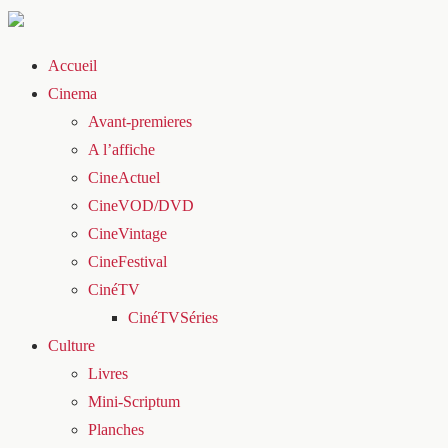
Accueil
Cinema
Avant-premieres
A l’affiche
CineActuel
CineVOD/DVD
CineVintage
CineFestival
CinéTV
CinéTVSéries
Culture
Livres
Mini-Scriptum
Planches