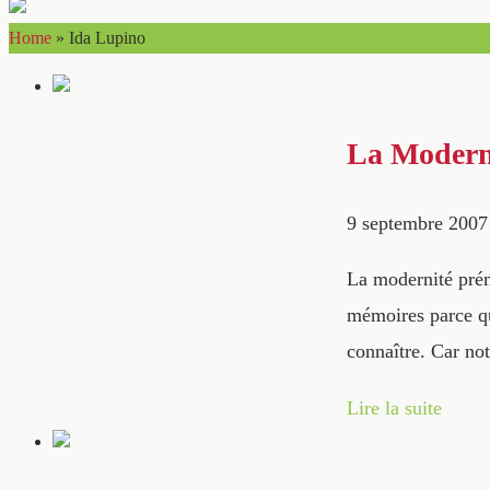
Home
»
Ida Lupino
La Modern
9 septembre 2007
La modernité prém
mémoires parce qu
connaître. Car no
Lire la suite