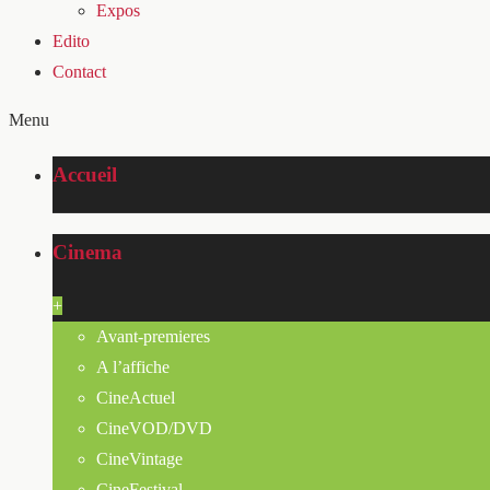
Expos
Edito
Contact
Menu
Accueil
Cinema
+
Avant-premieres
A l’affiche
CineActuel
CineVOD/DVD
CineVintage
CineFestival