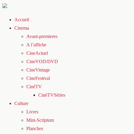
Accueil
Cinema
Avant-premieres
A l’affiche
CineActuel
CineVOD/DVD
CineVintage
CineFestival
CinéTV
CinéTVSéries
Culture
Livres
Mini-Scriptum
Planches