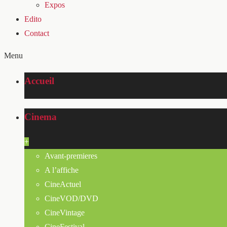
Expos
Edito
Contact
Menu
Accueil
Cinema
+
Avant-premieres
A l’affiche
CineActuel
CineVOD/DVD
CineVintage
CineFestival