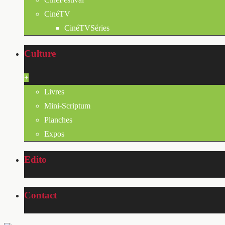
CinéTV
CinéTVSéries
Culture
+
Livres
Mini-Scriptum
Planches
Expos
Edito
Contact