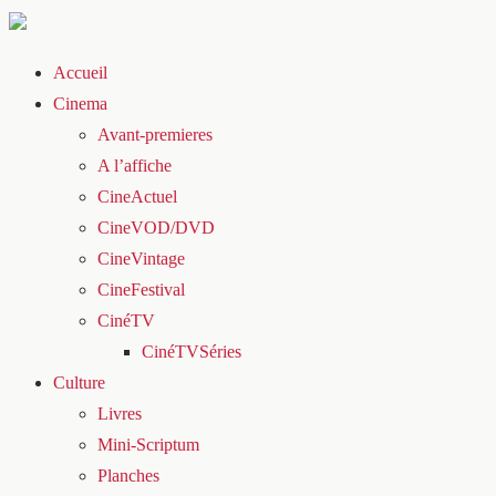
Accueil
Cinema
Avant-premieres
A l’affiche
CineActuel
CineVOD/DVD
CineVintage
CineFestival
CinéTV
CinéTVSéries
Culture
Livres
Mini-Scriptum
Planches