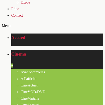
Expos
Edito
Contact
Menu
Accueil
Cinema
+
Avant-premieres
A l’affiche
CineActuel
CineVOD/DVD
CineVintage
CineFestival