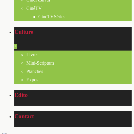
CinéTV
CinéTVSéries
Culture
+
Livres
Mini-Scriptum
Planches
Expos
Edito
Contact