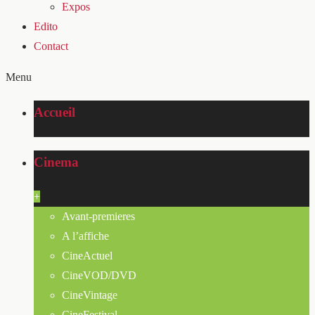
Expos
Edito
Contact
Menu
Accueil
Cinema
+
Avant-premieres
A l’affiche
CineActuel
CineVOD/DVD
CineVintage
CineFestival