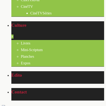
CinéTV
CinéTVSéries
Culture
+
Livres
Mini-Scriptum
Planches
Expos
Edito
Contact