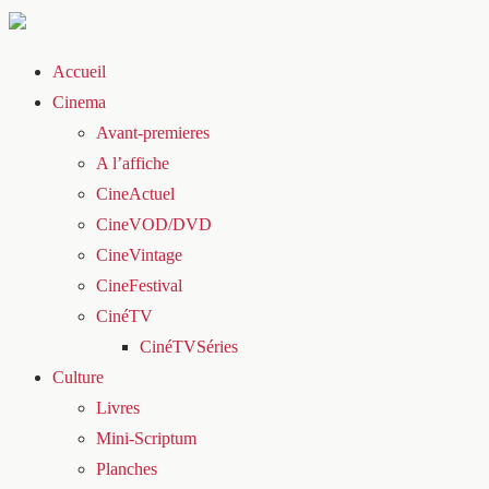
Accueil
Cinema
Avant-premieres
A l’affiche
CineActuel
CineVOD/DVD
CineVintage
CineFestival
CinéTV
CinéTVSéries
Culture
Livres
Mini-Scriptum
Planches