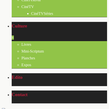
CinéTV
CinéTVSéries
Culture
+
Livres
Mini-Scriptum
Planches
Expos
Edito
Contact