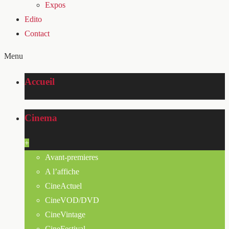
Expos
Edito
Contact
Menu
Accueil
Cinema
+
Avant-premieres
A l’affiche
CineActuel
CineVOD/DVD
CineVintage
CineFestival