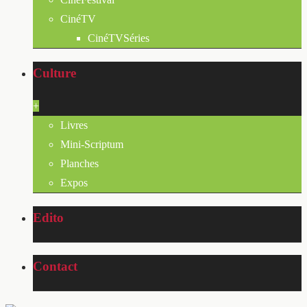
CinéTV
CinéTVSéries
Culture
+
Livres
Mini-Scriptum
Planches
Expos
Edito
Contact