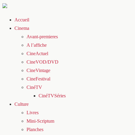
Accueil
Cinema
Avant-premieres
A l’affiche
CineActuel
CineVOD/DVD
CineVintage
CineFestival
CinéTV
CinéTVSéries
Culture
Livres
Mini-Scriptum
Planches