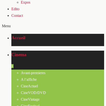
Expos
Edito
Contact
Menu
Accueil
Cinema
+
Avant-premieres
A l’affiche
CineActuel
CineVOD/DVD
CineVintage
CineFestival