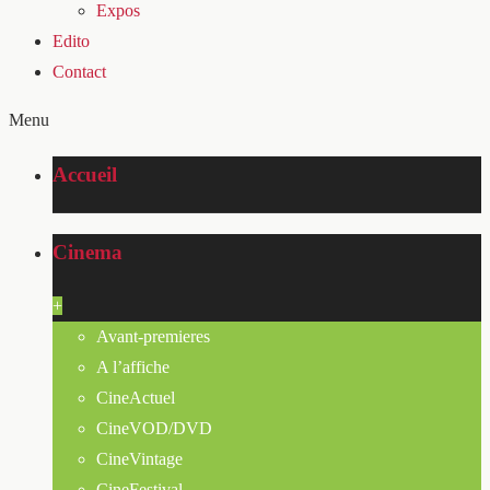
Expos
Edito
Contact
Menu
Accueil
Cinema
+
Avant-premieres
A l’affiche
CineActuel
CineVOD/DVD
CineVintage
CineFestival