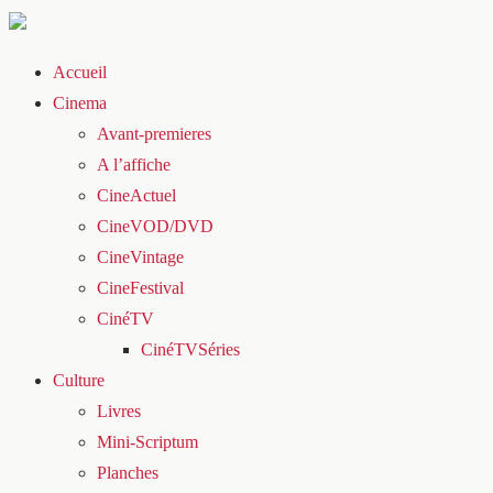
Accueil
Cinema
Avant-premieres
A l’affiche
CineActuel
CineVOD/DVD
CineVintage
CineFestival
CinéTV
CinéTVSéries
Culture
Livres
Mini-Scriptum
Planches