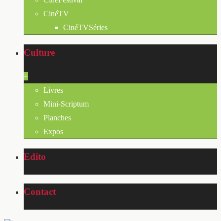
CinéTV
CinéTVSéries
Culture
+
Livres
Mini-Scriptum
Planches
Expos
Edito
Contact