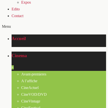
Expos
Edito
Contact
Menu
Accueil
Cinema
+
Avant-premieres
A l’affiche
CineActuel
CineVOD/DVD
CineVintage
CineFestival