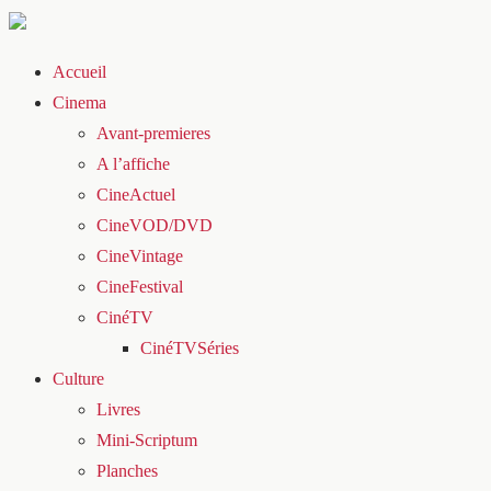
Accueil
Cinema
Avant-premieres
A l’affiche
CineActuel
CineVOD/DVD
CineVintage
CineFestival
CinéTV
CinéTVSéries
Culture
Livres
Mini-Scriptum
Planches