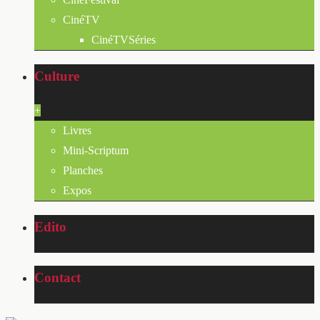
CinéTV
CinéTVSéries
Culture
+
Livres
Mini-Scriptum
Planches
Expos
Edito
Contact