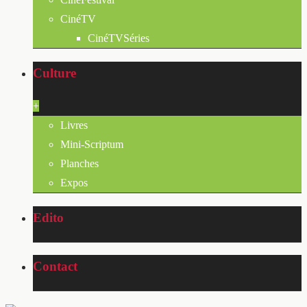
CinéTV
CinéTVSéries
Culture
+
Livres
Mini-Scriptum
Planches
Expos
Edito
Contact