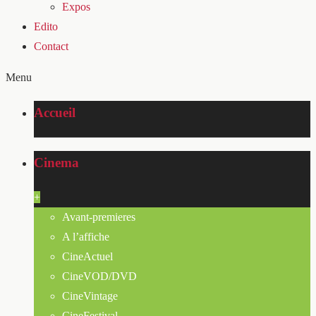
Expos
Edito
Contact
Menu
Accueil
Cinema
+
Avant-premieres
A l’affiche
CineActuel
CineVOD/DVD
CineVintage
CineFestival