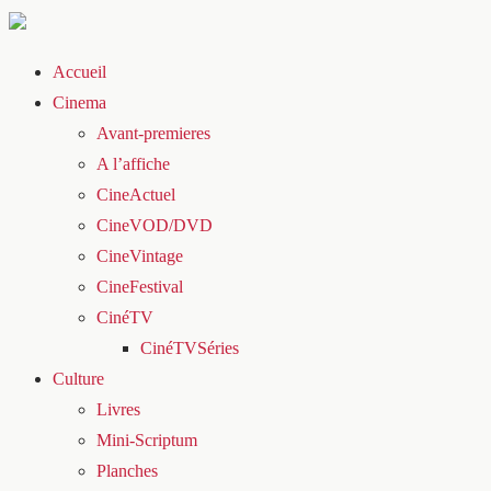
Accueil
Cinema
Avant-premieres
A l’affiche
CineActuel
CineVOD/DVD
CineVintage
CineFestival
CinéTV
CinéTVSéries
Culture
Livres
Mini-Scriptum
Planches