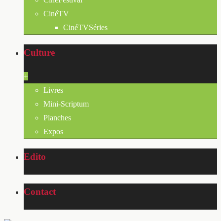
CinéTV
CinéTVSéries
Culture
+
Livres
Mini-Scriptum
Planches
Expos
Edito
Contact