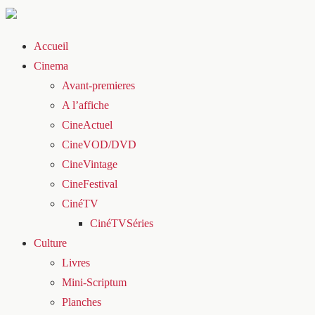
Accueil
Cinema
Avant-premieres
A l’affiche
CineActuel
CineVOD/DVD
CineVintage
CineFestival
CinéTV
CinéTVSéries
Culture
Livres
Mini-Scriptum
Planches