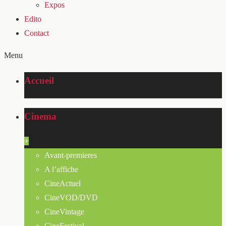
Expos
Edito
Contact
Menu
Accueil
Cinema
+
Avant-premieres
A l’affiche
CineActuel
CineVOD/DVD
CineVintage
CineFestival