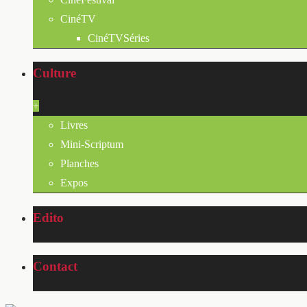
CinéTV
CinéTVSéries
Culture
+
Livres
Mini-Scriptum
Planches
Expos
Edito
Contact