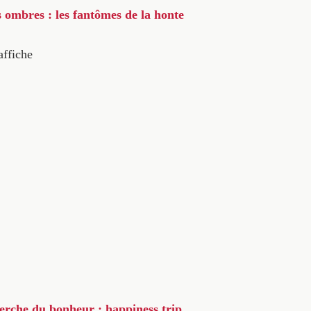
s ombres : les fantômes de la honte
affiche
herche du bonheur : happiness trip