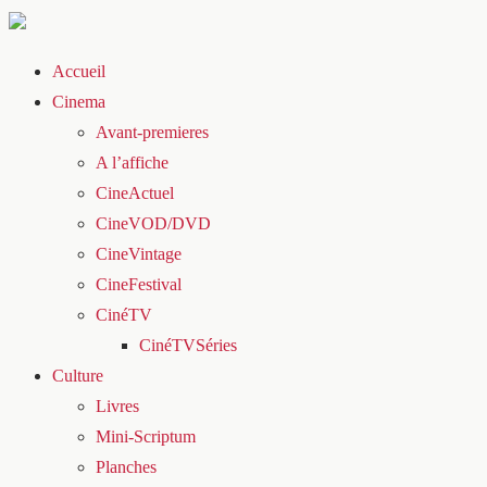
Accueil
Cinema
Avant-premieres
A l’affiche
CineActuel
CineVOD/DVD
CineVintage
CineFestival
CinéTV
CinéTVSéries
Culture
Livres
Mini-Scriptum
Planches