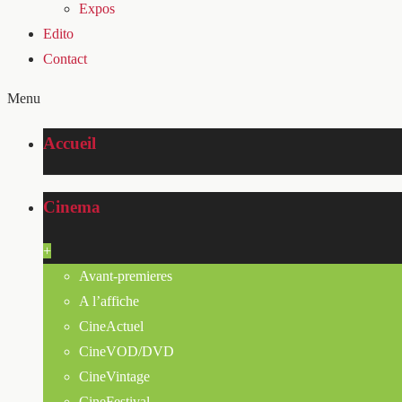
Expos
Edito
Contact
Menu
Accueil
Cinema
+
Avant-premieres
A l’affiche
CineActuel
CineVOD/DVD
CineVintage
CineFestival