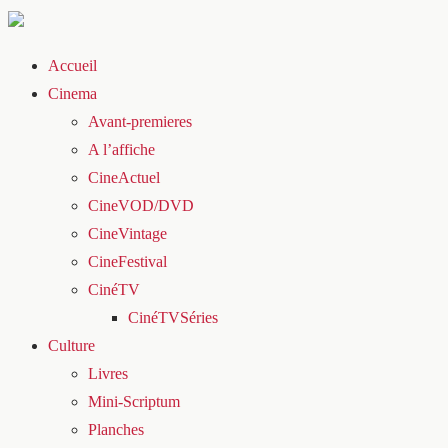
Accueil
Cinema
Avant-premieres
A l’affiche
CineActuel
CineVOD/DVD
CineVintage
CineFestival
CinéTV
CinéTVSéries
Culture
Livres
Mini-Scriptum
Planches