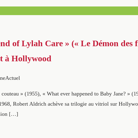
nd of Lylah Care » (« Le Démon des 
t à Hollywood
neActuel
 couteau » (1955), « What ever happened to Baby Jane? » (
968, Robert Aldrich achève sa trilogie au vitriol sur Hollywo
ision […]