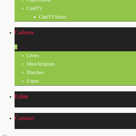
CinéTV
CinéTVSéries
Culture
+
Livres
Mini-Scriptum
Planches
Expos
Edito
Contact