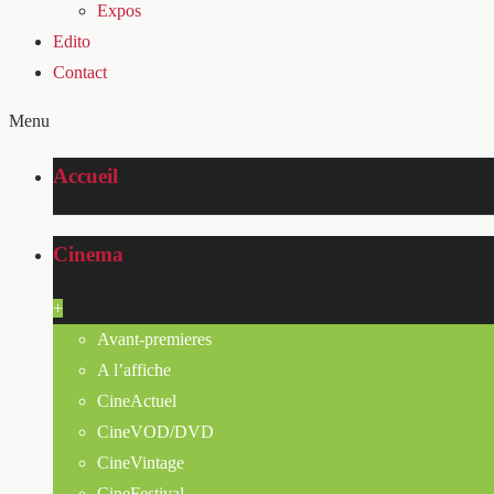
Expos
Edito
Contact
Menu
Accueil
Cinema
+
Avant-premieres
A l’affiche
CineActuel
CineVOD/DVD
CineVintage
CineFestival