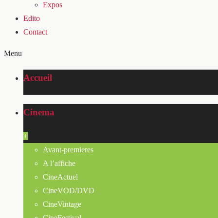
Expos
Edito
Contact
Menu
Accueil
Cinema
+
Avant-premieres
A l’affiche
CineActuel
CineVOD/DVD
CineVintage
CineFestival