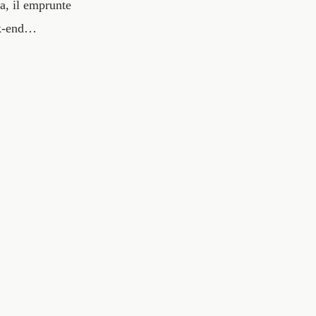
a, il emprunte
eek-end…