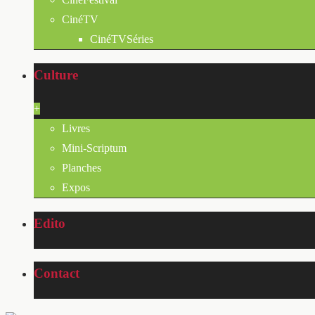
CinéTV
CinéTVSéries
Culture
+
Livres
Mini-Scriptum
Planches
Expos
Edito
Contact