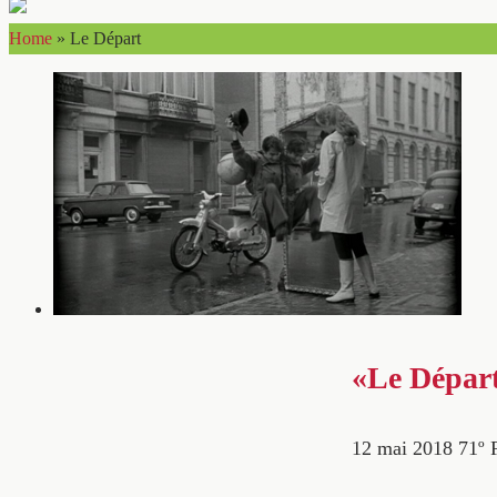
Home
»
Le Départ
«Le Départ
12 mai 2018
71º 