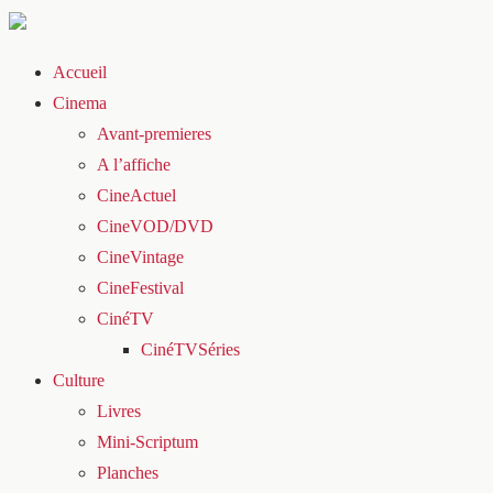
Accueil
Cinema
Avant-premieres
A l’affiche
CineActuel
CineVOD/DVD
CineVintage
CineFestival
CinéTV
CinéTVSéries
Culture
Livres
Mini-Scriptum
Planches