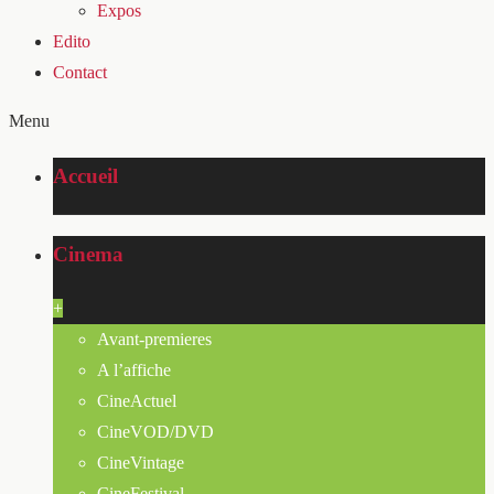
Expos
Edito
Contact
Menu
Accueil
Cinema
+
Avant-premieres
A l’affiche
CineActuel
CineVOD/DVD
CineVintage
CineFestival