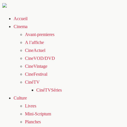
Accueil
Cinema
Avant-premieres
A l’affiche
CineActuel
CineVOD/DVD
CineVintage
CineFestival
CinéTV
CinéTVSéries
Culture
Livres
Mini-Scriptum
Planches