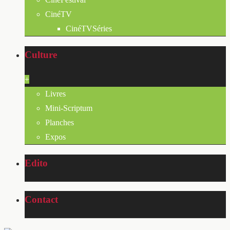
CinéTV
CinéTVSéries
Culture
+
Livres
Mini-Scriptum
Planches
Expos
Edito
Contact