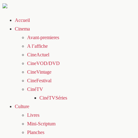
Accueil
Cinema
Avant-premieres
A l’affiche
CineActuel
CineVOD/DVD
CineVintage
CineFestival
CinéTV
CinéTVSéries
Culture
Livres
Mini-Scriptum
Planches