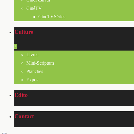
CinéTV
CinéTVSéries
Culture
+
Livres
Mini-Scriptum
Planches
Expos
Edito
Contact