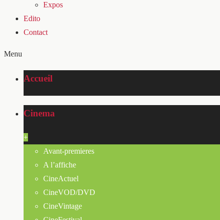
Expos
Edito
Contact
Menu
Accueil
Cinema
+
Avant-premieres
A l’affiche
CineActuel
CineVOD/DVD
CineVintage
CineFestival