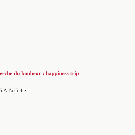
herche du bonheur : happiness trip
5
A l'affiche