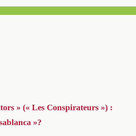
tors » (« Les Conspirateurs ») :
asablanca »?