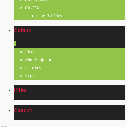
CinéTV
CinéTVSéries
Culture
+
Livres
Mini-Scriptum
Planches
Expos
Edito
Contact