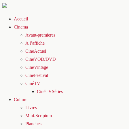
Accueil
Cinema
Avant-premieres
A l’affiche
CineActuel
CineVOD/DVD
CineVintage
CineFestival
CinéTV
CinéTVSéries
Culture
Livres
Mini-Scriptum
Planches