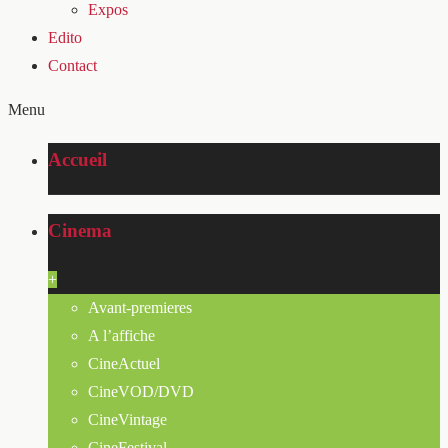
Expos
Edito
Contact
Menu
Accueil
Cinema
+
Avant-premieres
A l’affiche
CineActuel
CineVOD/DVD
CineVintage
CineFestival