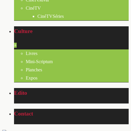
CinéTV
CinéTVSéries
Culture
+
Livres
Mini-Scriptum
Planches
Expos
Edito
Contact