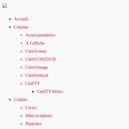
Accueil
Cinema
Avant-premieres
A l’affiche
CineActuel
CineVOD/DVD
CineVintage
CineFestival
CinéTV
CinéTVSéries
Culture
Livres
Mini-Scriptum
Planches