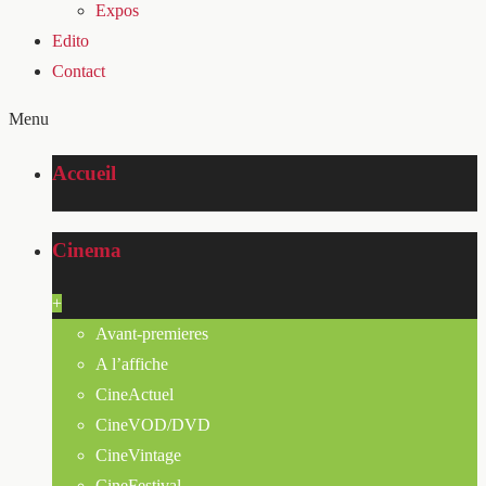
Expos
Edito
Contact
Menu
Accueil
Cinema
+
Avant-premieres
A l’affiche
CineActuel
CineVOD/DVD
CineVintage
CineFestival