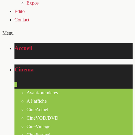
Expos
Edito
Contact
Menu
Accueil
Cinema
+
Avant-premieres
A l’affiche
CineActuel
CineVOD/DVD
CineVintage
CineFestival