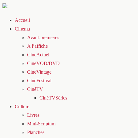
Accueil
Cinema
Avant-premieres
A l’affiche
CineActuel
CineVOD/DVD
CineVintage
CineFestival
CinéTV
CinéTVSéries
Culture
Livres
Mini-Scriptum
Planches