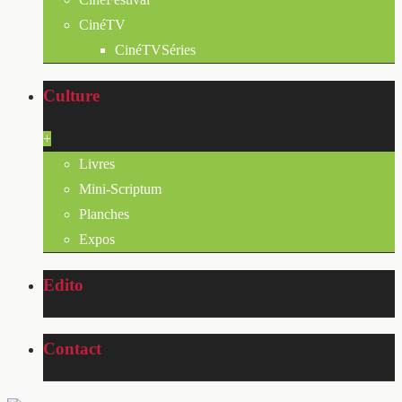
CinéTV
CinéTVSéries
Culture
+
Livres
Mini-Scriptum
Planches
Expos
Edito
Contact