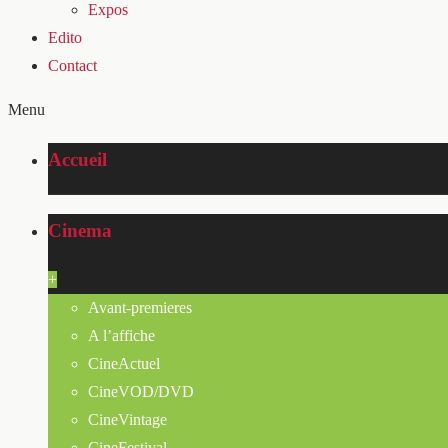
Expos
Edito
Contact
Menu
Accueil
Cinema
+
Avant-premieres
A l’affiche
CineActuel
CineVOD/DVD
CineVintage
CineFestival