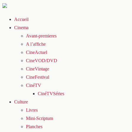
Accueil
Cinema
Avant-premieres
A l’affiche
CineActuel
CineVOD/DVD
CineVintage
CineFestival
CinéTV
CinéTVSéries
Culture
Livres
Mini-Scriptum
Planches