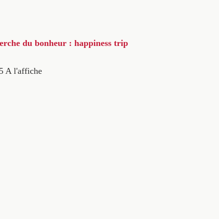
herche du bonheur : happiness trip
5
A l'affiche