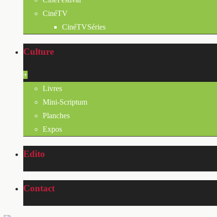
CinéTV
CinéTVSéries
Culture
+
Livres
Mini-Scriptum
Planches
Expos
Edito
Contact