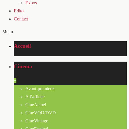
Expos
Edito
Contact
Menu
Accueil
Cinema
+
Avant-premieres
A l’affiche
CineActuel
CineVOD/DVD
CineVintage
CineFestival