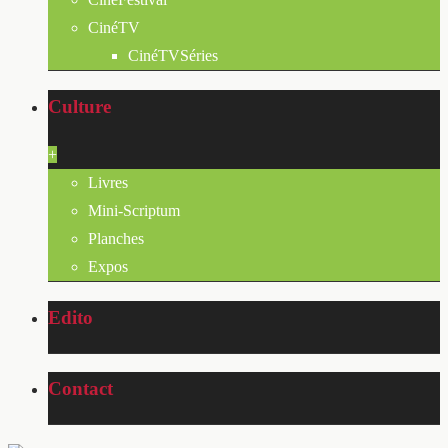
CinéTV
CinéTVSéries
Culture
+
Livres
Mini-Scriptum
Planches
Expos
Edito
Contact