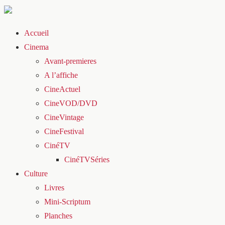
Accueil
Cinema
Avant-premieres
A l’affiche
CineActuel
CineVOD/DVD
CineVintage
CineFestival
CinéTV
CinéTVSéries
Culture
Livres
Mini-Scriptum
Planches