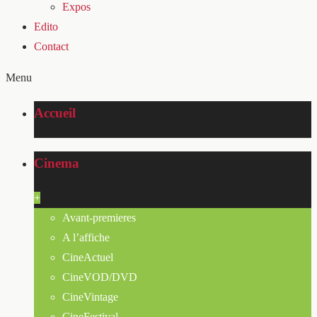
Expos
Edito
Contact
Menu
Accueil
Cinema
+
Avant-premieres
A l’affiche
CineActuel
CineVOD/DVD
CineVintage
CineFestival