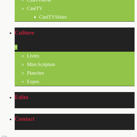
CinéTV
CinéTVSéries
Culture
+
Livres
Mini-Scriptum
Planches
Expos
Edito
Contact