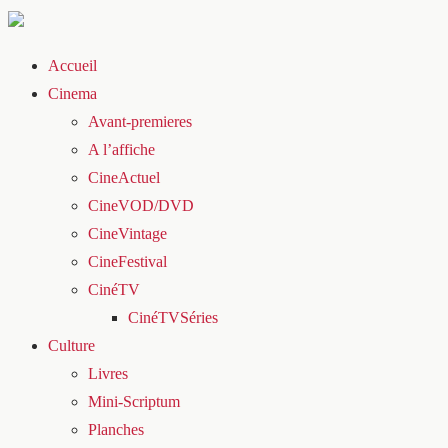
Accueil
Cinema
Avant-premieres
A l’affiche
CineActuel
CineVOD/DVD
CineVintage
CineFestival
CinéTV
CinéTVSéries
Culture
Livres
Mini-Scriptum
Planches