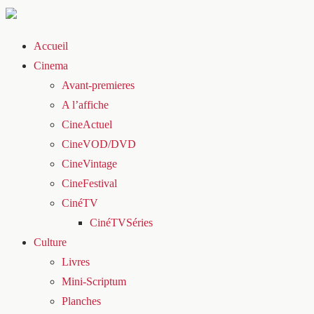
Accueil
Cinema
Avant-premieres
A l’affiche
CineActuel
CineVOD/DVD
CineVintage
CineFestival
CinéTV
CinéTVSéries
Culture
Livres
Mini-Scriptum
Planches