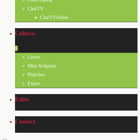
CinéTV
CinéTVSéries
Culture
+
Livres
Mini-Scriptum
Planches
Expos
Edito
Contact