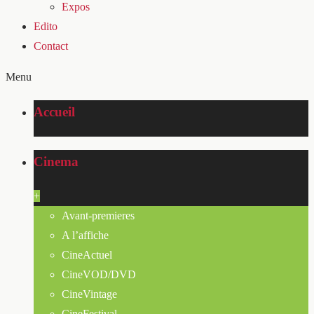
Expos
Edito
Contact
Menu
Accueil
Cinema
+
Avant-premieres
A l’affiche
CineActuel
CineVOD/DVD
CineVintage
CineFestival