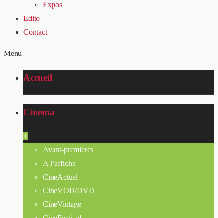
Expos
Edito
Contact
Menu
Accueil
Cinema
+
Avant-premieres
A l’affiche
CineActuel
CineVOD/DVD
CineVintage
CineFestival