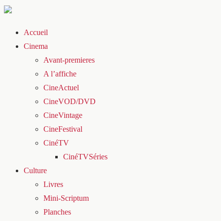
Accueil
Cinema
Avant-premieres
A l’affiche
CineActuel
CineVOD/DVD
CineVintage
CineFestival
CinéTV
CinéTVSéries
Culture
Livres
Mini-Scriptum
Planches