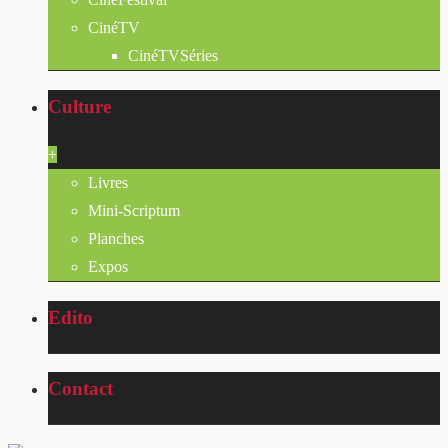
CinéTV
CinéTVSéries
Culture
+
Livres
Mini-Scriptum
Planches
Expos
Edito
Contact