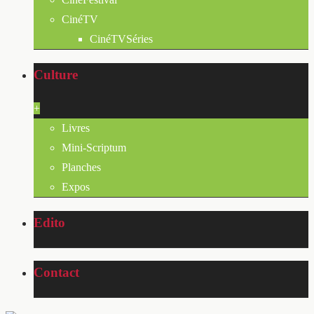
CinéTV
CinéTVSéries
Culture
+
Livres
Mini-Scriptum
Planches
Expos
Edito
Contact