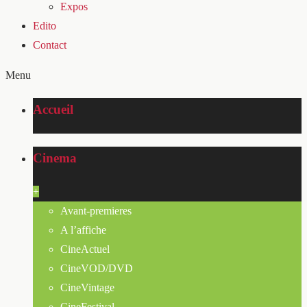
Expos
Edito
Contact
Menu
Accueil
Cinema
+
Avant-premieres
A l’affiche
CineActuel
CineVOD/DVD
CineVintage
CineFestival