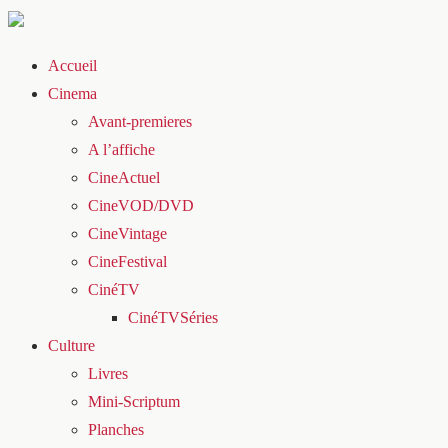
Accueil
Cinema
Avant-premieres
A l’affiche
CineActuel
CineVOD/DVD
CineVintage
CineFestival
CinéTV
CinéTVSéries
Culture
Livres
Mini-Scriptum
Planches