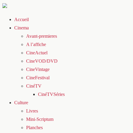
Accueil
Cinema
Avant-premieres
A l’affiche
CineActuel
CineVOD/DVD
CineVintage
CineFestival
CinéTV
CinéTVSéries
Culture
Livres
Mini-Scriptum
Planches