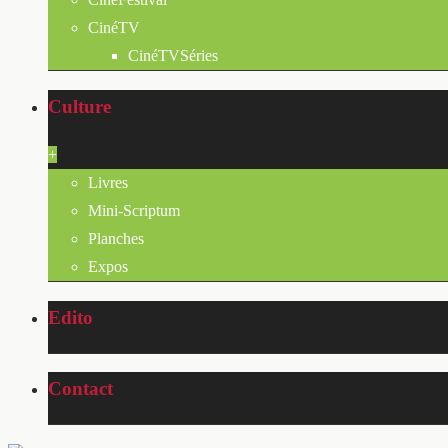
CinéTV
CinéTVSéries
Culture
+
Livres
Mini-Scriptum
Planches
Expos
Edito
Contact