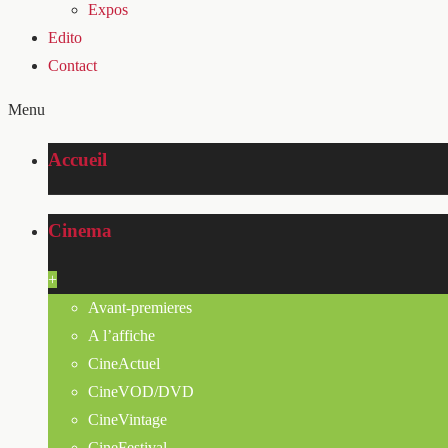
Expos
Edito
Contact
Menu
Accueil
Cinema
+
Avant-premieres
A l’affiche
CineActuel
CineVOD/DVD
CineVintage
CineFestival