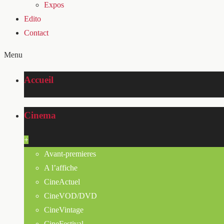
Expos
Edito
Contact
Menu
Accueil
Cinema
+
Avant-premieres
A l’affiche
CineActuel
CineVOD/DVD
CineVintage
CineFestival