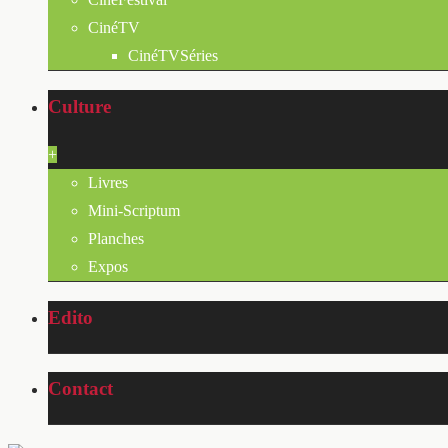
CinéTV
CinéTVSéries
Culture
+
Livres
Mini-Scriptum
Planches
Expos
Edito
Contact