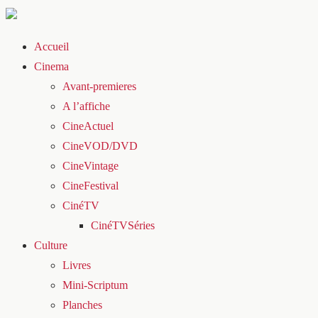
Accueil
Cinema
Avant-premieres
A l’affiche
CineActuel
CineVOD/DVD
CineVintage
CineFestival
CinéTV
CinéTVSéries
Culture
Livres
Mini-Scriptum
Planches