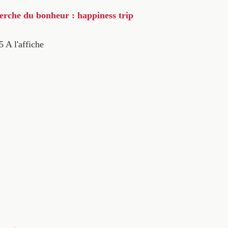
herche du bonheur : happiness trip
5
A l'affiche