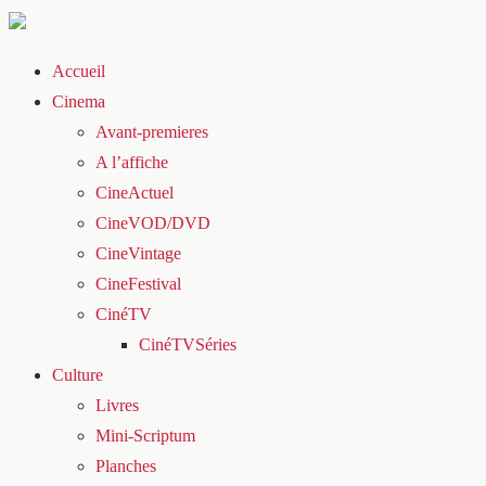
Accueil
Cinema
Avant-premieres
A l’affiche
CineActuel
CineVOD/DVD
CineVintage
CineFestival
CinéTV
CinéTVSéries
Culture
Livres
Mini-Scriptum
Planches