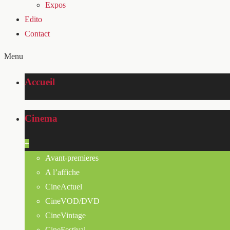
Expos
Edito
Contact
Menu
Accueil
Cinema
+
Avant-premieres
A l’affiche
CineActuel
CineVOD/DVD
CineVintage
CineFestival