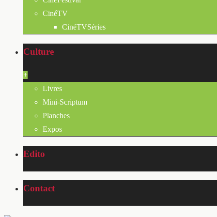
CinéTV
CinéTVSéries
Culture
+
Livres
Mini-Scriptum
Planches
Expos
Edito
Contact