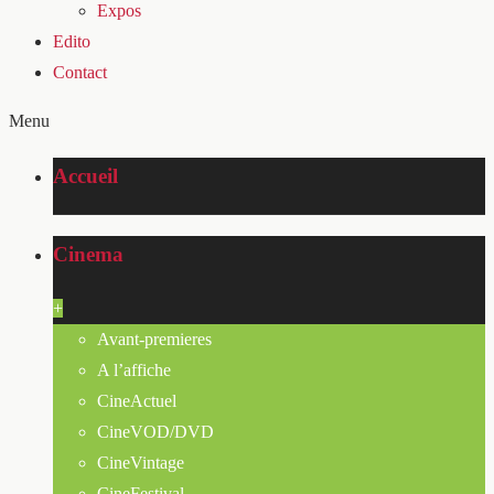
Expos
Edito
Contact
Menu
Accueil
Cinema
+
Avant-premieres
A l’affiche
CineActuel
CineVOD/DVD
CineVintage
CineFestival