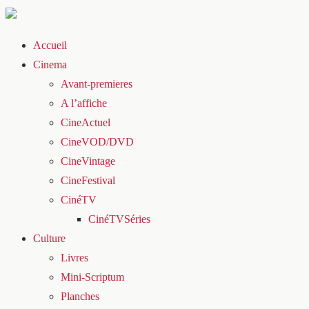
Accueil
Cinema
Avant-premieres
A l’affiche
CineActuel
CineVOD/DVD
CineVintage
CineFestival
CinéTV
CinéTVSéries
Culture
Livres
Mini-Scriptum
Planches