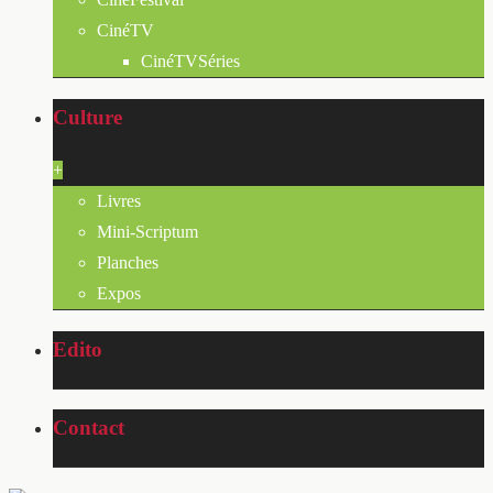
CinéTV
CinéTVSéries
Culture
+
Livres
Mini-Scriptum
Planches
Expos
Edito
Contact