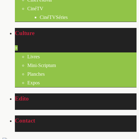
CinéTV
CinéTVSéries
Culture
+
Livres
Mini-Scriptum
Planches
Expos
Edito
Contact