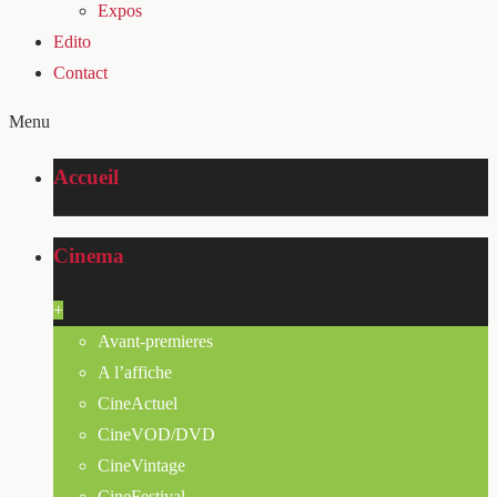
Expos
Edito
Contact
Menu
Accueil
Cinema
+
Avant-premieres
A l’affiche
CineActuel
CineVOD/DVD
CineVintage
CineFestival