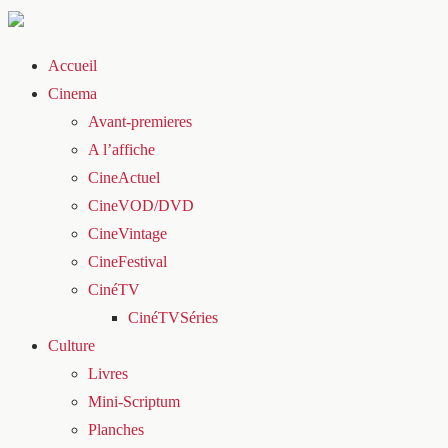
Accueil
Cinema
Avant-premieres
A l’affiche
CineActuel
CineVOD/DVD
CineVintage
CineFestival
CinéTV
CinéTVSéries
Culture
Livres
Mini-Scriptum
Planches