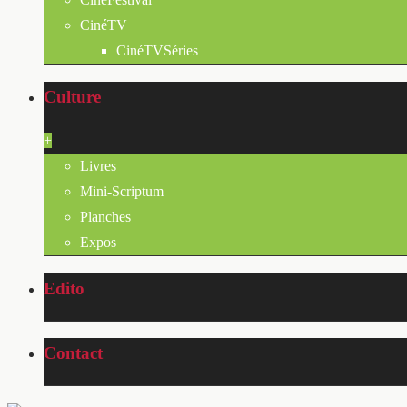
CinéTV
CinéTVSéries
Culture
+
Livres
Mini-Scriptum
Planches
Expos
Edito
Contact