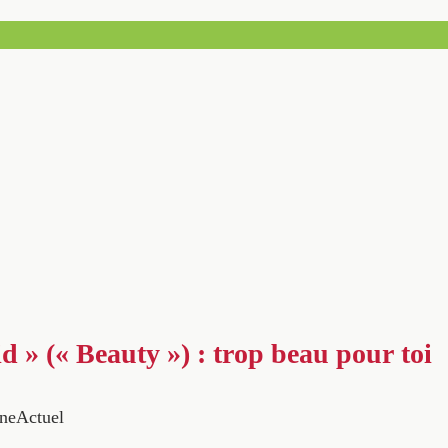
d » (« Beauty ») : trop beau pour toi
neActuel