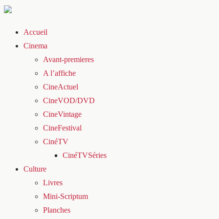
Accueil
Cinema
Avant-premieres
A l’affiche
CineActuel
CineVOD/DVD
CineVintage
CineFestival
CinéTV
CinéTVSéries
Culture
Livres
Mini-Scriptum
Planches