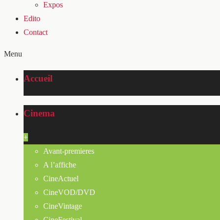
Expos
Edito
Contact
Menu
Accueil
Cinema
+
Avant-premieres
A l’affiche
CineActuel
CineVOD/DVD
CineVintage
CineFestival