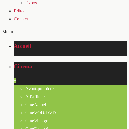
Expos
Edito
Contact
Menu
Accueil
Cinema
+
Avant-premieres
A l’affiche
CineActuel
CineVOD/DVD
CineVintage
CineFestival