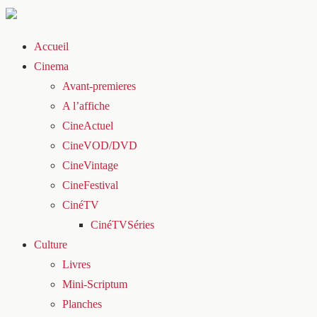
Accueil
Cinema
Avant-premieres
A l’affiche
CineActuel
CineVOD/DVD
CineVintage
CineFestival
CinéTV
CinéTVSéries
Culture
Livres
Mini-Scriptum
Planches