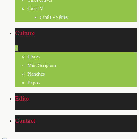
CinéTV
CinéTVSéries
Culture
+
Livres
Mini-Scriptum
Planches
Expos
Edito
Contact