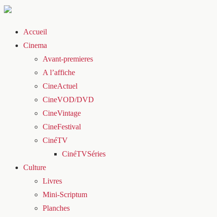
Accueil
Cinema
Avant-premieres
A l’affiche
CineActuel
CineVOD/DVD
CineVintage
CineFestival
CinéTV
CinéTVSéries
Culture
Livres
Mini-Scriptum
Planches