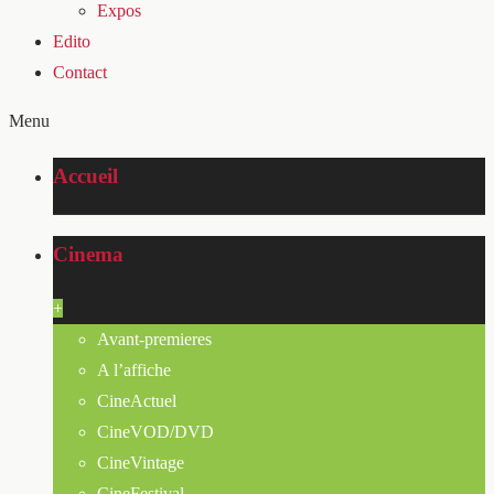
Expos
Edito
Contact
Menu
Accueil
Cinema
+
Avant-premieres
A l’affiche
CineActuel
CineVOD/DVD
CineVintage
CineFestival