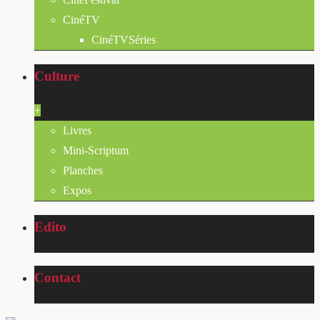
CinéTV
CinéTVSéries
Culture
+
Livres
Mini-Scriptum
Planches
Expos
Edito
Contact