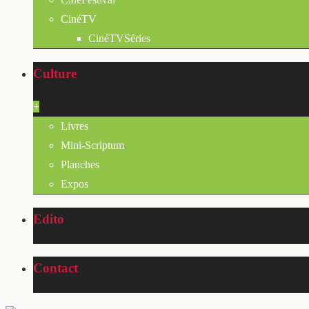
CinéTV
CinéTVSéries
Culture
+
Livres
Mini-Scriptum
Planches
Expos
Edito
Contact