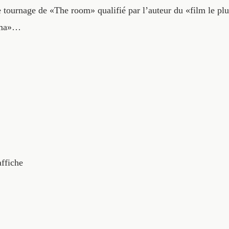
le tournage de «The room» qualifié par l’auteur du «film le pl
néma»…
affiche