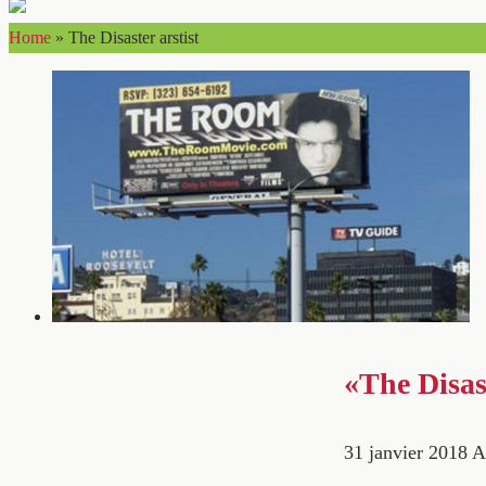
Home
»
The Disaster arstist
«The Disast
31 janvier 2018
A