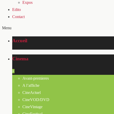
Expos
Edito
Contact
Menu
Accueil
Cinema
+
Avant-premieres
A l’affiche
CineActuel
CineVOD/DVD
CineVintage
CineFestival