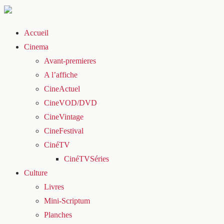
Accueil
Cinema
Avant-premieres
A l’affiche
CineActuel
CineVOD/DVD
CineVintage
CineFestival
CinéTV
CinéTVSéries
Culture
Livres
Mini-Scriptum
Planches