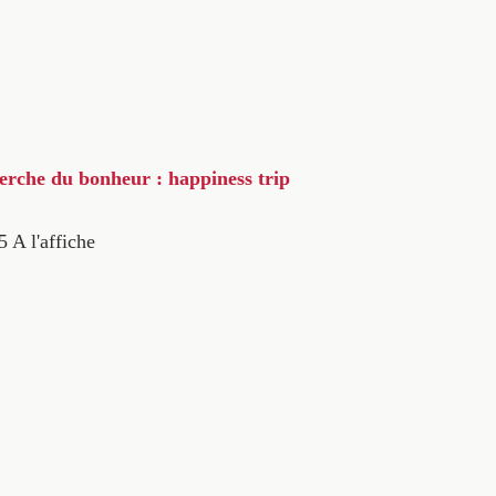
herche du bonheur : happiness trip
5
A l'affiche