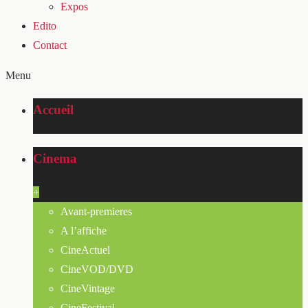
Expos
Edito
Contact
Menu
Accueil
Cinema
+
Avant-premieres
A l’affiche
CineActuel
CineVOD/DVD
CineVintage
CineFestival