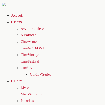
Accueil
Cinema
Avant-premieres
A l’affiche
CineActuel
CineVOD/DVD
CineVintage
CineFestival
CinéTV
CinéTVSéries
Culture
Livres
Mini-Scriptum
Planches