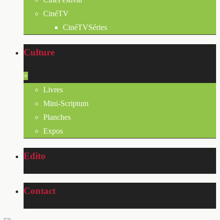
CinéTV
CinéTVSéries
Culture
+
Livres
Mini-Scriptum
Planches
Expos
Edito
Contact