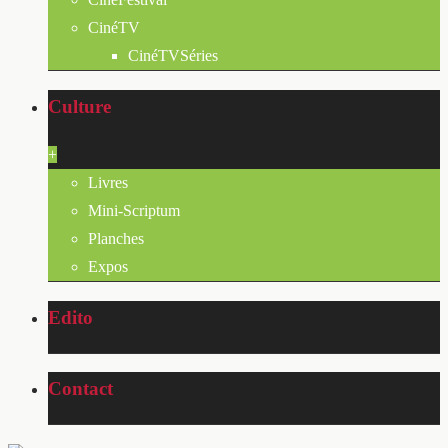
CinéTV
CinéTVSéries
Culture
+
Livres
Mini-Scriptum
Planches
Expos
Edito
Contact