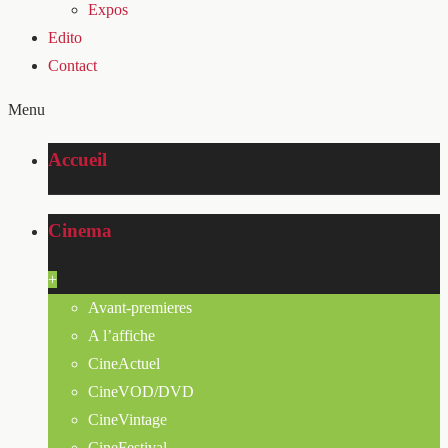
Expos
Edito
Contact
Menu
Accueil
Cinema
+
Avant-premieres
A l’affiche
CineActuel
CineVOD/DVD
CineVintage
CineFestival