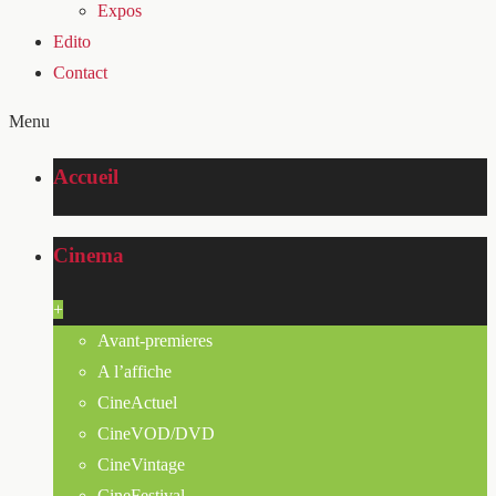
Expos
Edito
Contact
Menu
Accueil
Cinema
+
Avant-premieres
A l’affiche
CineActuel
CineVOD/DVD
CineVintage
CineFestival