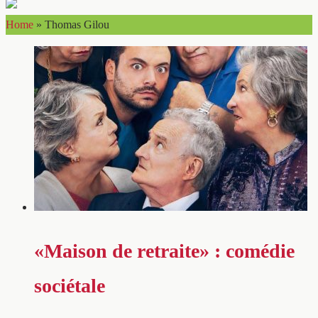
Home
»
Thomas Gilou
«Maison de retraite» : comédie
sociétale