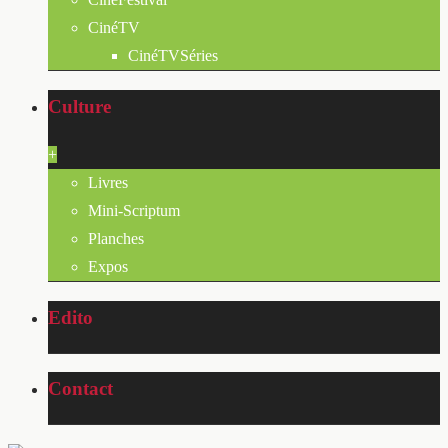
CinéTV
CinéTVSéries
Culture
+
Livres
Mini-Scriptum
Planches
Expos
Edito
Contact