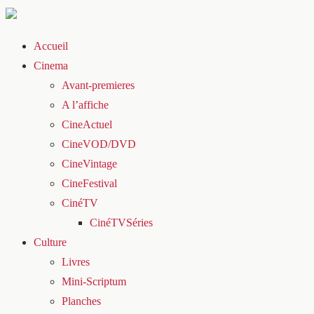
Accueil
Cinema
Avant-premieres
A l’affiche
CineActuel
CineVOD/DVD
CineVintage
CineFestival
CinéTV
CinéTVSéries
Culture
Livres
Mini-Scriptum
Planches