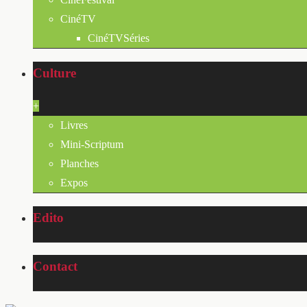
CinéTV
CinéTVSéries
Culture
+
Livres
Mini-Scriptum
Planches
Expos
Edito
Contact