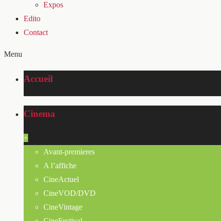
Expos
Edito
Contact
Menu
Accueil
Cinema
+
Avant-premieres
A l’affiche
CineActuel
CineVOD/DVD
CineVintage
CineFestival