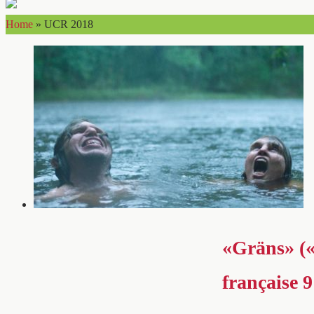
Home
»
UCR 2018
«Gräns» (
française 9