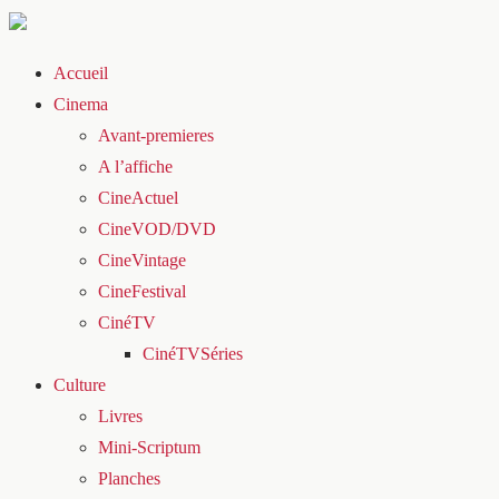
Accueil
Cinema
Avant-premieres
A l’affiche
CineActuel
CineVOD/DVD
CineVintage
CineFestival
CinéTV
CinéTVSéries
Culture
Livres
Mini-Scriptum
Planches