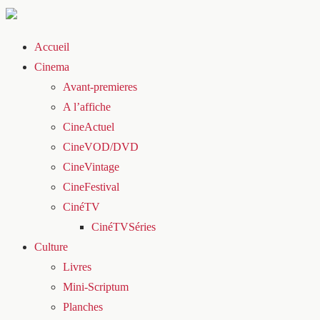
Accueil
Cinema
Avant-premieres
A l’affiche
CineActuel
CineVOD/DVD
CineVintage
CineFestival
CinéTV
CinéTVSéries
Culture
Livres
Mini-Scriptum
Planches