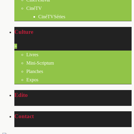
CinéTV
CinéTVSéries
Culture
+
Livres
Mini-Scriptum
Planches
Expos
Edito
Contact