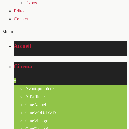
Expos
Edito
Contact
Menu
Accueil
Cinema
+
Avant-premieres
A l’affiche
CineActuel
CineVOD/DVD
CineVintage
CineFestival