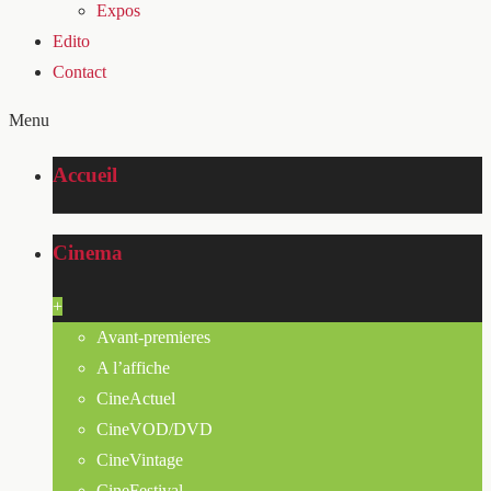
Expos
Edito
Contact
Menu
Accueil
Cinema
+
Avant-premieres
A l’affiche
CineActuel
CineVOD/DVD
CineVintage
CineFestival