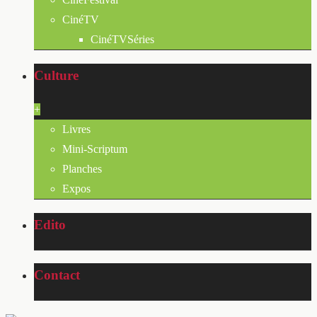
CinéTV
CinéTVSéries
Culture
+
Livres
Mini-Scriptum
Planches
Expos
Edito
Contact