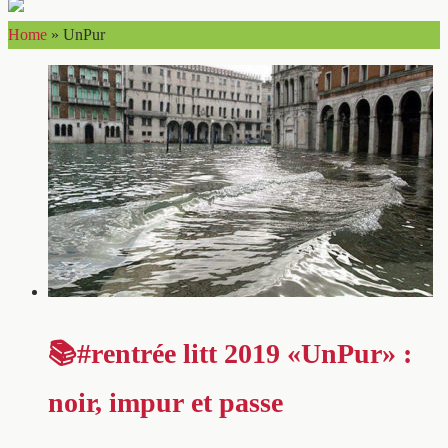
Home
»
UnPur
📚#rentrée litt 2019 «UnPur» :
noir, impur et passe