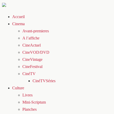
Accueil
Cinema
Avant-premieres
A l’affiche
CineActuel
CineVOD/DVD
CineVintage
CineFestival
CinéTV
CinéTVSéries
Culture
Livres
Mini-Scriptum
Planches