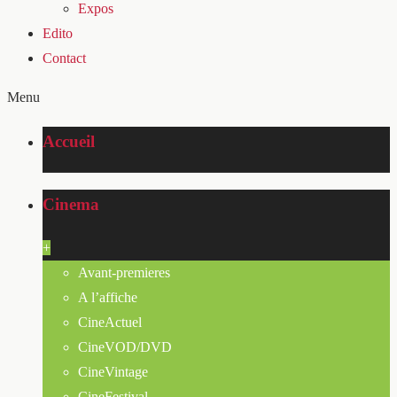
Expos
Edito
Contact
Menu
Accueil
Cinema
+
Avant-premieres
A l’affiche
CineActuel
CineVOD/DVD
CineVintage
CineFestival