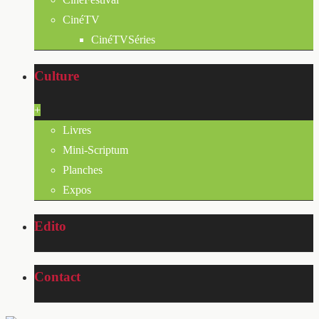
CinéTV
CinéTVSéries
Culture
+
Livres
Mini-Scriptum
Planches
Expos
Edito
Contact