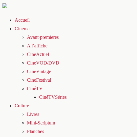
Accueil
Cinema
Avant-premieres
A l’affiche
CineActuel
CineVOD/DVD
CineVintage
CineFestival
CinéTV
CinéTVSéries
Culture
Livres
Mini-Scriptum
Planches