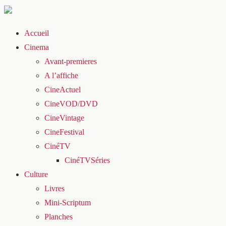
Accueil
Cinema
Avant-premieres
A l’affiche
CineActuel
CineVOD/DVD
CineVintage
CineFestival
CinéTV
CinéTVSéries
Culture
Livres
Mini-Scriptum
Planches