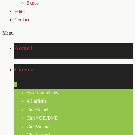
Expos
Edito
Contact
Menu
Accueil
Cinema
+
Avant-premieres
A l’affiche
CineActuel
CineVOD/DVD
CineVintage
CineFestival