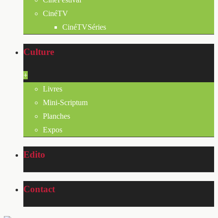
CinéTV
CinéTVSéries
Culture
+
Livres
Mini-Scriptum
Planches
Expos
Edito
Contact