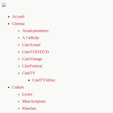
Accueil
Cinema
Avant-premieres
A l’affiche
CineActuel
CineVOD/DVD
CineVintage
CineFestival
CinéTV
CinéTVSéries
Culture
Livres
Mini-Scriptum
Planches