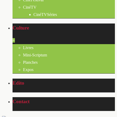
CinéTV
CinéTVSéries
Culture
+
Livres
Mini-Scriptum
Planches
Expos
Edito
Contact