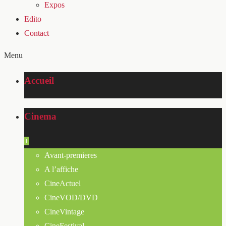
Expos
Edito
Contact
Menu
Accueil
Cinema
+
Avant-premieres
A l’affiche
CineActuel
CineVOD/DVD
CineVintage
CineFestival