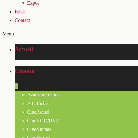
Expos
Edito
Contact
Menu
Accueil
Cinema
+
Avant-premieres
A l’affiche
CineActuel
CineVOD/DVD
CineVintage
CineFestival