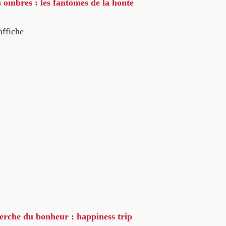
s ombres : les fantômes de la honte
affiche
herche du bonheur : happiness trip