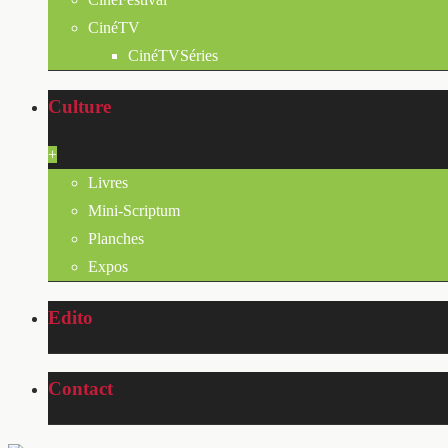
CinéTV
CinéTVSéries
Culture
+
Livres
Mini-Scriptum
Planches
Expos
Edito
Contact