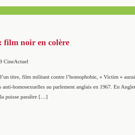
: film noir en colère
9
CineActuel
d’un titre, film militant contre l’homophobie, « Victim » aurai
ois anti-homosexuelles au parlement anglais en 1967. En Anglet
la puisse paraître […]