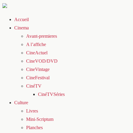
Accueil
Cinema
Avant-premieres
A l’affiche
CineActuel
CineVOD/DVD
CineVintage
CineFestival
CinéTV
CinéTVSéries
Culture
Livres
Mini-Scriptum
Planches